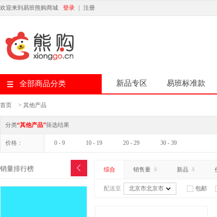
欢迎来到易班熊购商城
登录
|
注册
新品专区
易班标准款
全部商品分类
首页
>
其他产品
分类
“其他产品”
筛选结果
价格：
0 - 9
10 - 19
20 - 29
30 - 39
销量排行榜
综合
销售量
新品
配送至
北京市北京市
包邮