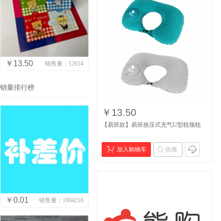
￥13.50
销售量：12614
销量排行榜
￥13.50
【易班款】易班按压式充气U型枕颈枕
加入购物车
收藏
￥0.01
销售量：1904216