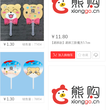
￥11.80
【易班款】易班三阶魔方5.7cm
￥1.30
销售量：77454
加入购物车
收藏
￥1.30
销售量：76954