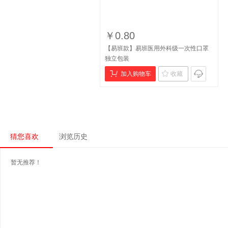
￥0.80
【易班款】易班医用外科级一次性口罩
独立包装
加入购物车
收藏
猜您喜欢
浏览历史
暂无推荐！