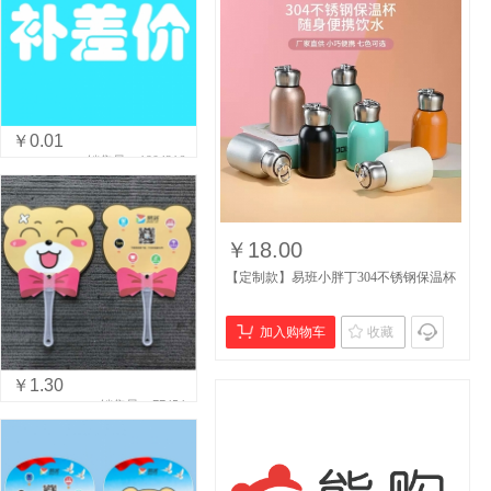
￥0.01
销售量：1904216
￥18.00
【定制款】易班小胖丁304不锈钢保温杯
加入购物车
收藏
￥1.30
销售量：77454