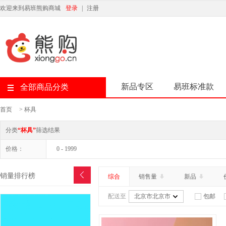
欢迎来到易班熊购商城
登录
|
注册
新品专区
易班标准款
全部商品分类
首页
>
杯具
分类
“杯具”
筛选结果
价格：
0 - 1999
销量排行榜
综合
销售量
新品
配送至
北京市北京市
包邮