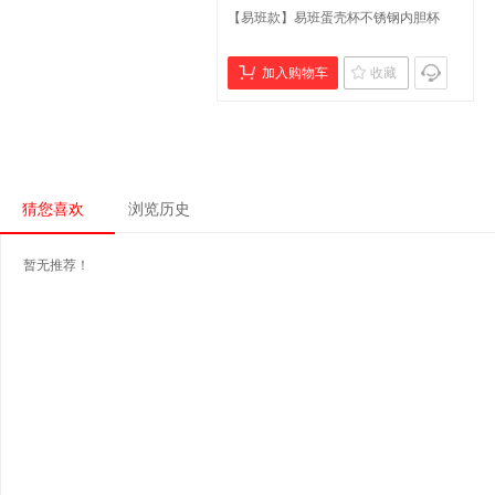
【易班款】易班蛋壳杯不锈钢内胆杯
加入购物车
收藏
猜您喜欢
浏览历史
暂无推荐！