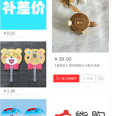
￥0.01
销售量：1904216
￥39.00
【易班款】易班熊磁力小熊马克杯
加入购物车
收藏
￥1.30
销售量：77454