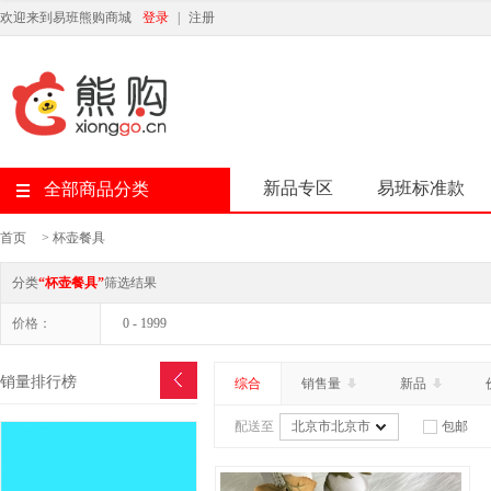
欢迎来到易班熊购商城
登录
|
注册
新品专区
易班标准款
全部商品分类
首页
>
杯壶餐具
分类
“杯壶餐具”
筛选结果
价格：
0 - 1999
销量排行榜
综合
销售量
新品
配送至
北京市北京市
包邮