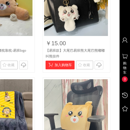
￥15.00
靠枕-易班logo
【易班款】大尾巴易班熊大尾巴熊嘟嘟
叫熊挂件
购
收藏
加入购物车
收藏
物
车
0