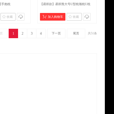
暖手抱枕
【易班款】易班熊大号U型枕颈枕U枕
收藏
加入购物车
收藏
页
1
2
3
4
下一页
尾页
共
51
条