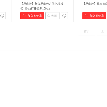
【易班款】新版易班代言熊抱枕被
【易班款】易班熊
40*40cm打开105*150cm
加入购物车
收藏
加入购物车
首页
上一