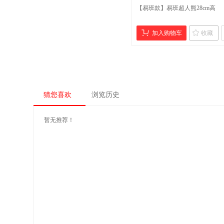
【易班款】易班超人熊28cm高
加入购物车
收藏
猜您喜欢
浏览历史
暂无推荐！