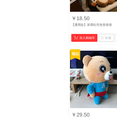
￥18.50
【通用款】呆萌吐司坐垫靠垫
加入购物车
收藏
￥29.50