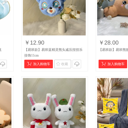
￥12.90
￥28.00
枕
【易班款】易班蓝精灵熊头减压捏捏乐
【易班款】易班熊腰枕
挂饰11cm
加入购物车
收藏
加入购物车