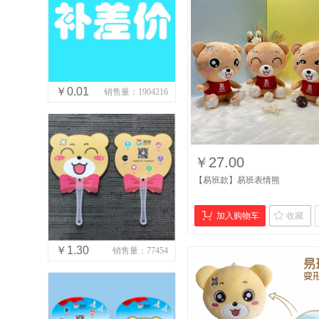
￥0.01
销售量：1904216
￥27.00
【易班款】易班表情熊
加入购物车
收藏
￥1.30
销售量：77454