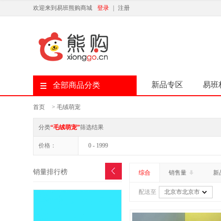
欢迎来到易班熊购商城
登录
|
注册
新品专区
易班
全部商品分类
首页
>
毛绒萌宠
分类
“毛绒萌宠”
筛选结果
价格：
0 - 1999
销量排行榜
综合
销售量
新
配送至
北京市北京市