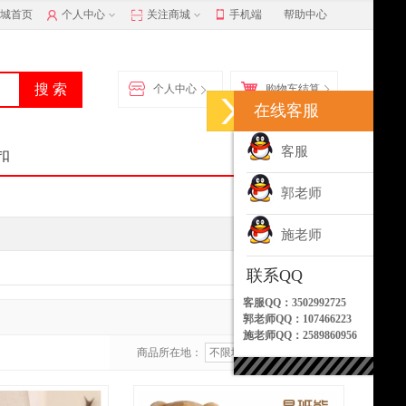
城首页
个人中心
关注商城
手机端
帮助中心
个人中心
购物车结算
在线客服
客服
扣
郭老师
施老师
联系QQ
客服QQ：3502992725
共
51
个商品
郭老师QQ：107466223
施老师QQ：2589860956
商品所在地：
不限地区