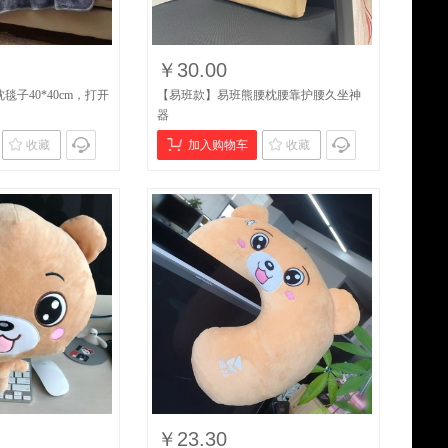
￥30.00
子40*40cm，打开
【易班款】易班熊腰枕腰靠护腰久坐神
器
收藏
加入购物车
收藏
￥23.30