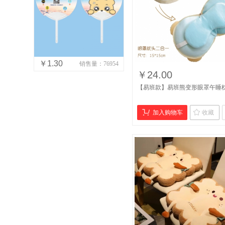
￥1.30
销售量：76954
￥24.00
【易班款】易班熊变形眼罩午睡
加入购物车
收藏