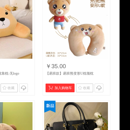
￥35.00
枕-无logo
【易班款】易班熊变形U枕颈枕
收藏
加入购物车
收藏