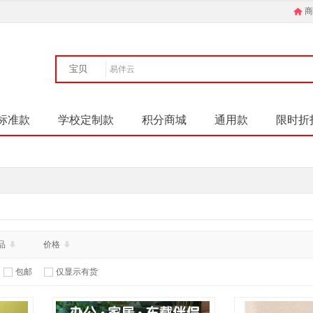
商
宝贝
标准款
学校定制款
积分商城
通用款
限时折
品
价格
包邮
仅显示有货