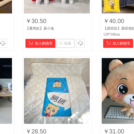
￥30.50
￥40.00
【通用款】易小兔
【易班款】易班抱枕毯
120*160cm
加入购物车
收藏
加入购物车
￥28.50
￥31.00