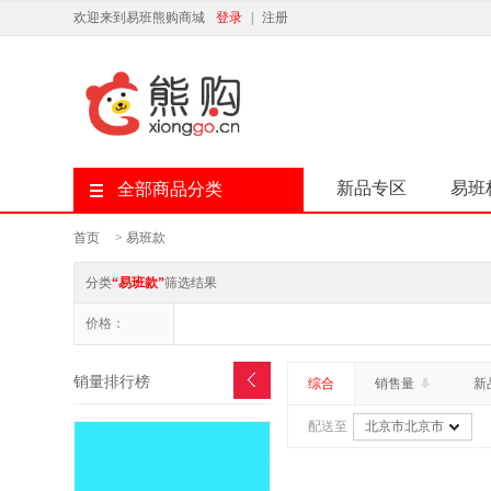
欢迎来到易班熊购商城
登录
|
注册
新品专区
易班
全部商品分类
首页
>
易班款
分类
“易班款”
筛选结果
价格：
销量排行榜
综合
销售量
新
配送至
北京市北京市