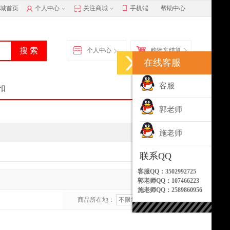
城首页
个人中心
关注商城
手机端
帮助中心
个人中心
购物车结算
在线客服
客服
扣
郭老师
施老师
联系QQ
客服QQ：3502992725
共
0
个商品
郭老师QQ：107466223
施老师QQ：2589860956
商品所在地：
不限地区