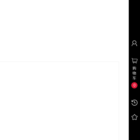
购
物
车
0