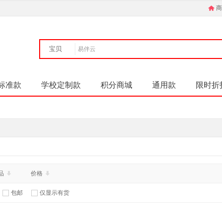
商
宝贝
标准款
学校定制款
积分商城
通用款
限时折
品
价格
包邮
仅显示有货