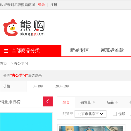
欢迎来到易班熊购商城
登录
|
注册
新品专区
易班标准款
全部商品分类
首页
>
办公学习
分类
“办公学习”
筛选结果
价格：
0 - 199
200 - 399
销量排行榜
综合
销售量
新品
配送至
北京市北京市
包邮