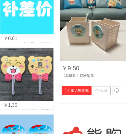
￥0.01
销售量：1904216
￥9.50
【易班款】易班笔筒
加入购物车
收藏
￥1.30
销售量：77454